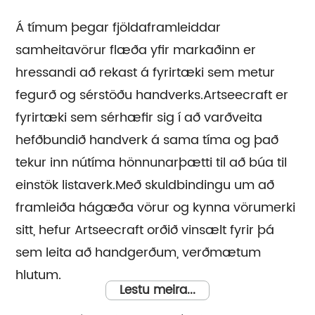
Á tímum þegar fjöldaframleiddar
samheitavörur flæða yfir markaðinn er
hressandi að rekast á fyrirtæki sem metur
fegurð og sérstöðu handverks.Artseecraft er
fyrirtæki sem sérhæfir sig í að varðveita
hefðbundið handverk á sama tíma og það
tekur inn nútíma hönnunarþætti til að búa til
einstök listaverk.Með skuldbindingu um að
framleiða hágæða vörur og kynna vörumerki
sitt, hefur Artseecraft orðið vinsælt fyrir þá
sem leita að handgerðum, verðmætum
hlutum.
Lestu meira...