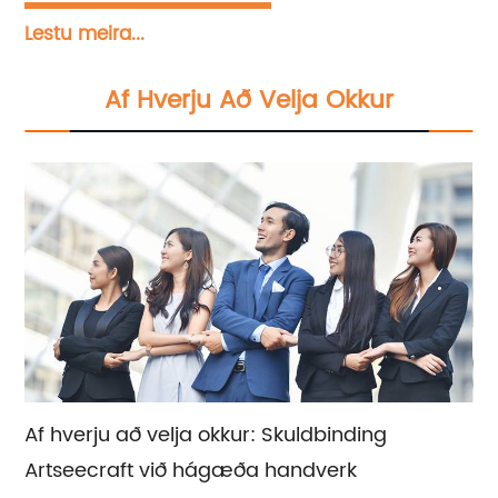
vörumerkjakynningarlausnum.Okkar æðsta
Lestu meira...
forgangsverkefni er að skila hágæða
handverki til viðskiptavina okkar.Við blöndum
Af Hverju Að Velja Okkur
af kostgæfni hefðbundnu handverki við
nútíma hönnunarþætti til að búa til einstök og
ómetanleg listræn meistaraverk.Að auki
bjóðum við upp á söluaðstoð og
sérfræðiráðgjafaþjónustu til að aðstoða þig
við að taka bestu valin byggð á sérstökum
kröfum þínum og óskum.
Af hverju að velja okkur: Skuldbinding
Artseecraft við hágæða handverk