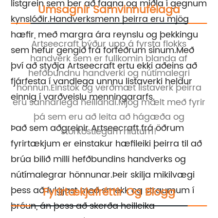
listgrein sem ber að fagna og miðla í gegnum
Umsagnir Samvinnufélaga
kynslóðir.Handverksmenn þeirra eru mjög
hæfir, með margra ára reynslu og þekkingu
Artseecraft býður upp á fyrsta flokks
sem hefur gengið frá forfeðrum sínum.Með
handverk sem er fullkomin blanda af
þ
því að styðja Artseecraft ertu ekki aðeins að
a
hefðbundnu handverki og nútímalegri
fjárfesta í vandlega unnnu listaverki heldur
m
hönnun.Einstök og verðmæt listaverk þeirra
einnig í varðveislu menningararfs.
i
eru sannarlega heillandi.Mjög mælt með fyrir
þá sem eru að leita að hágæða og
v
Það sem aðgreinir Artseecraft frá öðrum
stórkostlegum hlutum!
m
fyrirtækjum er einstakur hæfileiki þeirra til að
brúa bilið milli hefðbundins handverks og
nútímalegrar hönnunar.Þeir skilja mikilvægi
þess að fylgjast með smekk og straumum í
Fyrirtækjafréttir Og Blogg
þróun, án þess að skerða heilleika