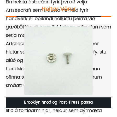
Ein helsta ástæðan fyrir því að velja
Heitar Vörur
Artseecraft sem trausta heimild fyrir
handverk er óbilandi hollustu þeirra við
gæði.Ólíkt mörgum fjöldaframleiðendum sem
setja magn fram yfir gæði, einbeitir
Artseecraft sér að því að tryggja að hver
hlutur sem þeir búa til sé hannaður af fyllstu
alúð og athygli á smáatriðum.Frá
handskornum viðarskúlptúrum til flókinna
ofinna textíla, er ekki horft framhjá neinum
smáatriðum við gerð vara þeirra.
Hjá Artseecraft er hefðbundið handverk ekki
og
Brooklyn hnoð og Post-Press passa
litið á fortíðarminjar, heldur sem dýrmæta