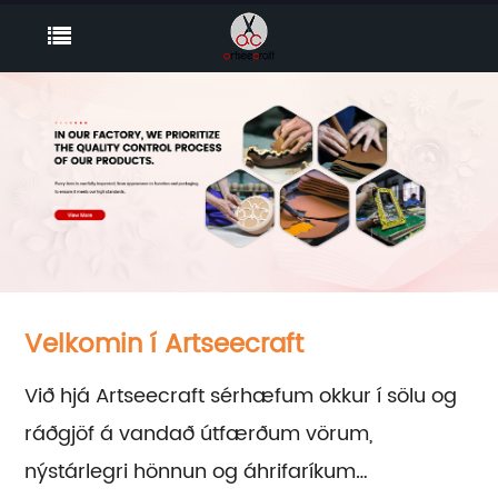
Velkomin í Artseecraft
Við hjá Artseecraft sérhæfum okkur í sölu og
ráðgjöf á vandað útfærðum vörum,
nýstárlegri hönnun og áhrifaríkum