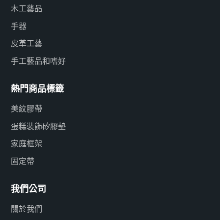
永
者可以輕鬆地將照片、影片、手寫筆記、掃描文件甚至
項
藝術品，而且還投資於文化遺產的保護和熟練工匠
木工藝品
面
錄音合併到剪貼簿頁面中。該應用程式的智慧人工智慧
也
的支持。體驗手工藝品的美麗並支持真正重視藝術
手器
足
技術透過自動組織和分類導入的內容來幫助簡化流程，
料
的公司。
雜
使用戶能夠專注於自己的創造力而不是管理任務。協作
皮革工藝
者
中
共享和社群參與：剪貼簿愛好者可以透過應用程式的整
足
手工藝品和嗜好
優
合社交功能輕鬆與志趣相投的人聯繫平台。使用者可以
與
些
分享他們的拼貼畫，提供靈感，並與其他同樣熱衷於以
季
熱門商品標籤
仍
創造性的方式保存記憶的人進行討論。此外，該應用程
何
美紋膠帶
供
式每天都會展示各種特色拼貼畫，為有抱負的藝術家提
技
以
供一個平台，讓他們的作品獲得認可和欣賞。 應用程式
一
蛋糕裝飾矽膠墊
們
內印刷和自訂選項：為了彌合數位世界和物理世界之間
者
家庭框架
高
的差距，剪貼簿拼貼提供了應用程式內列印服務，讓使
論
固定帶
狀
用者可以將他們美麗的創作變成有形的紀念品。用戶可
[
示
以直接透過應用程式訂購高品質的印刷品、個人化相
外
我們公司
堆
冊，甚至客製化禮物。客製化創作的選項進一步增加了
案
了
個人風格，使每張印刷品都獨一無二並反映了用戶的創
育
關於我們