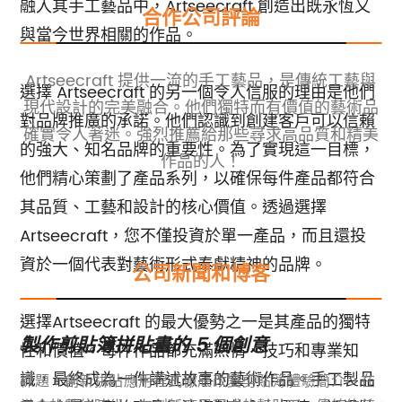
融入其手工藝品中，Artseecraft 創造出既永恆又
合作公司評論
與當今世界相關的作品。
一體
Artseecraft 提供一流的手工藝品，是傳統工藝與
A
選擇 Artseecraft 的另一個令人信服的理由是他們
真正
現代設計的完美融合。他們獨特而有價值的藝術品
質
對品牌推廣的承諾。他們認識到創建客戶可以信賴
增強
確實令人著迷。強烈推薦給那些尋求高品質和精美
中
的強大、知名品牌的重要性。為了實現這一目標，
公
作品的人！
值
他們精心策劃了產品系列，以確保每件產品都符合
其品質、工藝和設計的核心價值。透過選擇
Artseecraft，您不僅投資於單一產品，而且還投
資於一個代表對藝術形式奉獻精神的品牌。
公司新聞和博客
選擇Artseecraft 的最大優勢之一是其產品的獨特
製作剪貼簿拼貼畫的 5 個創意
高
性和價值。每件作品都充滿熱情、技巧和專業知
識，最終成為一件講述故事的藝術作品。手工製品
，
標題：創新拼貼應用程式徹底改變剪貼簿體驗簡介：在
[