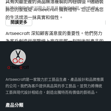
珍
當今的數位時代，在創新應用程式的幫助下，傳統的剪
期
具有大量生產的商品無法複製的內在價值。透過裝
然
貼簿已轉變為更加簡化和更具創意的過程。在市場上可
企
飾您的家或從 Artseecraft 購買禮物，您正在為您
先
用的多種選擇中，一款流行且用戶友好的應用程式引起
變
的生活增添一抹真實和個性。
的圖
了全球剪貼簿愛好者的注意。透過將數位技術與拼貼製
確
閱讀更多
片
作藝術相結合，該應用程式為個人提供了獨特的體驗，
士
Artseecraft 深知顧客滿意度的重要性。他們努力
品
以保存他們的記憶並展示他們的創造力。在本文中，我
的
為客戶創造從瀏覽線上商店的那一刻到收到產品的
努
們將仔細研究這款突破性的剪貼簿拼貼應用程式的特性
品
那一刻的無縫體驗。憑藉卓越的客戶服務和對細節
品
和功能。釋放創造力：Scrapbook Collage 是一款專
譽
顯
門為有抱負的剪貼簿製作者設計的尖端應用程序，提供
者
的高度關注，Artseecraft 確保每位客戶都感到受
仔
了廣泛的功能來滿足用戶的需求。創意需求。該應用程
數
到重視和珍惜。
其
式簡單直觀的介面使初學者可以輕鬆上手，同時還為經
疲
任
驗豐富的用戶提供高級選項。其大量的模板、貼紙和裝
發
Artseecraft是一家致力於工藝品生產、產品設計和品牌推廣
總之，Artseecraft 是一家在手工藝品生產領域脫
相
飾元素允許用戶為他們的拼貼畫添加個性化的觸感，使
場
的公司。我們為客戶提供高品質的手工藝品，並努力將傳統
穎而出的公司。他們對高品質產品、傳統工藝、現
大
每件作品都成為真正獨特的藝術作品。數位內容的無縫
司
工藝與現代設計相結合，創造出獨特而有價值的藝術品。
代設計和品牌推廣的承諾使他們有別於其他公司。
或
集成：剪貼簿拼貼應用程式的主要亮點其中之一是它的
用
選擇 Artseecraft，您不僅投資於獨特、有價值的
產品分類
整
能夠將數位和實體內容無縫整合到單一拼貼畫中。使用
速