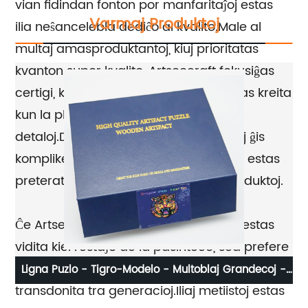
vian fidindan fonton por manfaritaĵoj estas
Varmaj Produktoj
ilia neŝancelebla dediĉo al kvalito.Male al
multaj amasproduktantoj, kiuj prioritatas
kvanton super kvalito, Artseecraft fokusiĝas
certigi, ke ĉiu objekto, kiun ili kreas, estas kreita
kun la plej granda zorgo kaj atento al
detaloj.De mane ĉizitaj lignaj skulptaĵoj ĝis
komplike teksitaj teksaĵoj, neniu detalo estas
preteratentita en la kreado de iliaj produktoj.
Ĉe Artseecraft, tradicia metiisteco ne estas
vidita kiel restaĵo de la pasinteco, sed prefere
kiel trezora arta ĝenro kiu devus esti festita kaj
Ligna Puzlo - Tigro-Modelo - Multoblaj Grandecoj -
transdonita tra generacioj.Iliaj metiistoj estas
Buntaj Koloroj