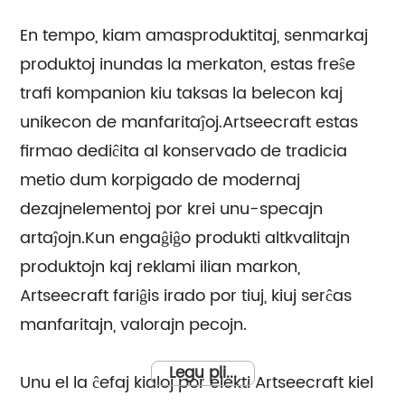
En tempo, kiam amasproduktitaj, senmarkaj
produktoj inundas la merkaton, estas freŝe
trafi kompanion kiu taksas la belecon kaj
unikecon de manfaritaĵoj.Artseecraft estas
firmao dediĉita al konservado de tradicia
metio dum korpigado de modernaj
dezajnelementoj por krei unu-specajn
artaĵojn.Kun engaĝiĝo produkti altkvalitajn
produktojn kaj reklami ilian markon,
Artseecraft fariĝis irado por tiuj, kiuj serĉas
manfaritajn, valorajn pecojn.
Legu pli...
Unu el la ĉefaj kialoj por elekti Artseecraft kiel