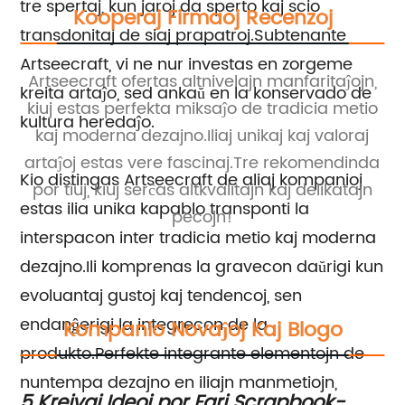
tre spertaj, kun jaroj da sperto kaj scio
Kooperaj Firmaoj Recenzoj
transdonitaj de siaj prapatroj.Subtenante
Artseecraft, vi ne nur investas en zorgeme
ojn
Artseecraft ofertas altnivelajn manfaritaĵojn,
kreita artaĵo, sed ankaŭ en la konservado de
kiuj estas perfekta miksaĵo de tradicia metio
de
kultura heredaĵo.
j
kaj moderna dezajno.Iliaj unikaj kaj valoraj
e
gi
artaĵoj estas vere fascinaj.Tre rekomendinda
Kio distingas Artseecraft de aliaj kompanioj
co
por tiuj, kiuj serĉas altkvalitajn kaj delikatajn
estas ilia unika kapablo transponti la
e
pecojn!
interspacon inter tradicia metio kaj moderna
dezajno.Ili komprenas la gravecon daŭrigi kun
evoluantaj gustoj kaj tendencoj, sen
endanĝerigi la integrecon de la
Kompanio Novaĵoj Kaj Blogo
produkto.Perfekte integrante elementojn de
nuntempa dezajno en iliajn manmetiojn,
en
5 Kreivaj Ideoj por Fari Scrapbook-
Pl