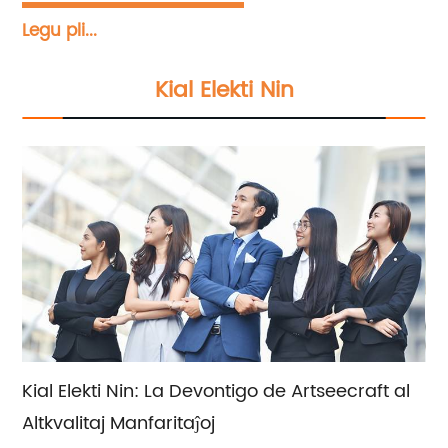
solvoj.Nia plej alta prioritato estas liveri
Legu pli...
superkvalitajn manfaritaĵojn al niaj aprezitaj
klientoj.Ni diligente kunfandas tradician
Kial Elekti Nin
metiistecon kun nuntempaj dezajnelementoj
por krei esceptajn kaj valoregajn artajn
ĉefverkojn.Aldone, ni ofertas vendan subtenon
kaj spertajn konsultajn servojn por helpi vin
fari la plej bonajn elektojn laŭ viaj specifaj
postuloj kaj preferoj.
Kial Elekti Nin: La Devontigo de Artseecraft al
Altkvalitaj Manfaritaĵoj