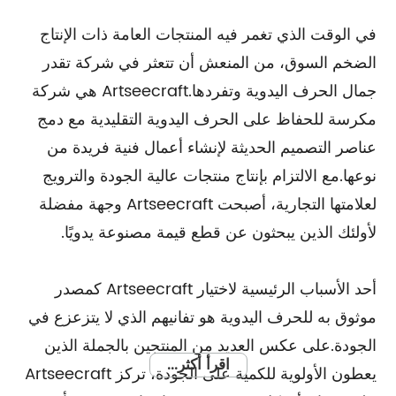
في الوقت الذي تغمر فيه المنتجات العامة ذات الإنتاج
الضخم السوق، من المنعش أن تتعثر في شركة تقدر
جمال الحرف اليدوية وتفردها.Artseecraft هي شركة
مكرسة للحفاظ على الحرف اليدوية التقليدية مع دمج
عناصر التصميم الحديثة لإنشاء أعمال فنية فريدة من
نوعها.مع الالتزام بإنتاج منتجات عالية الجودة والترويج
لعلامتها التجارية، أصبحت Artseecraft وجهة مفضلة
لأولئك الذين يبحثون عن قطع قيمة مصنوعة يدويًا.
أحد الأسباب الرئيسية لاختيار Artseecraft كمصدر
موثوق به للحرف اليدوية هو تفانيهم الذي لا يتزعزع في
الجودة.على عكس العديد من المنتجين بالجملة الذين
اقرأ أكثر...
يعطون الأولوية للكمية على الجودة، تركز Artseecraft