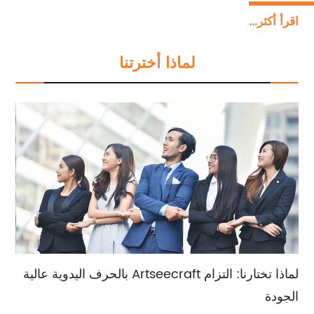
التجارية.أولويتنا القصوى هي تقديم الحرف اليدوية عالية
اقرأ أكثر...
الجودة لعملائنا الكرام.نحن نعمل بجد على دمج الحرفية
التقليدية مع عناصر التصميم المعاصرة لصياغة روائع فنية
لماذا أخترتنا
استثنائية لا تقدر بثمن.بالإضافة إلى ذلك، نحن نقدم دعم
المبيعات وخدمات استشارية الخبراء لمساعدتك في
اتخاذ أفضل الخيارات بناءً على متطلباتك وتفضيلاتك
المحددة.
لماذا تختارنا: التزام Artseecraft بالحرف اليدوية عالية
الجودة