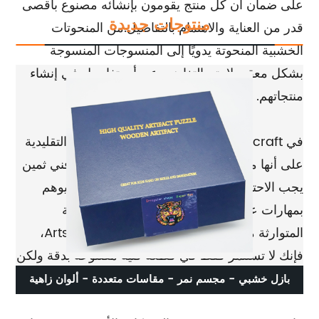
على ضمان أن كل منتج يقومون بإنشائه مصنوع بأقصى
منتوجات جديدة
قدر من العناية والاهتمام بالتفاصيل.من المنحوتات
الخشبية المنحوتة يدويًا إلى المنسوجات المنسوجة
بشكل معقد، لا يتم التغاضي عن أي تفاصيل في إنشاء
منتجاتهم.
في Artseecraft، لا يُنظر إلى الحرف اليدوية التقليدية
على أنها من بقايا الماضي، بل على أنها شكل فني ثمين
يجب الاحتفال به وتناقله عبر الأجيال.يتمتع حرفيوهم
بمهارات عالية، مع سنوات من الخبرة والمعرفة
المتوارثة من أسلافهم.من خلال دعم Artseecraft،
فإنك لا تستثمر فقط في قطعة فنية مصنوعة بدقة ولكن
أيضًا في الحفاظ على التراث الثقافي.
بازل خشبي - مجسم نمر - مقاسات متعددة - ألوان زاهية